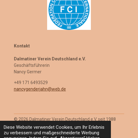
Kontakt
Dalmatiner Verein Deutschland e.V.
Geschäftsführerin
Nancy Germer
+49 171 6493529
nancygenderjahn@web.de
© 2026 Dalmatiner Verein Deutschland e.V. seit 1988
Mit Unterstützung von
Webador
Diese Website verwendet Cookies, um Ihr Erlebnis
zu verbessern und maßgeschneiderte Werbung