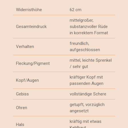
Widerristhöhe
62 cm
mittelgroßer,
Gesamteindruck
substanzvoller Rüde
in korrektem Format
freundlich,
Verhalten
aufgeschlossen
mittel, leichte Sprenkel
Fleckung/Pigment
/ sehr gut
kräftiger Kopf mit
Kopf/Augen
passenden Augen
Gebiss
vollständige Schere
getupft, vorzüglich
Ohren
angesetzt
kräftig mit etwas
Hals
Kehlhaut