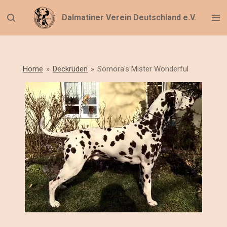
Zum
Dalmatiner Verein Deutschland e.V.
Hauptinhalt
springen
Home
»
Deckrüden
»
Somora's Mister Wonderful