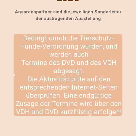
Ansprechpartner sind die jeweiligen Sonderleiter
der austragenden Ausstellung
Bedingt durch die Tierschutz-
Hunde-Verordnung wurden, und
werden auch
Termine des DVD und des VDH
abgesagt.
Die Aktualität bitte auf den
entsprechenden Internet-Seiten
überprüfen. Eine endgültige
Zusage der Termine wird über den
VDH und DVD kurzfristig erfolgen!