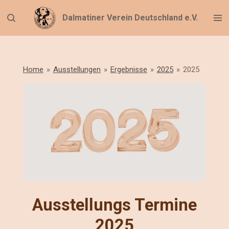
Zum
Dalmatiner Verein Deutschland e.V.
Hauptinhalt
springen
Home
»
Ausstellungen
»
Ergebnisse
»
2025
»
2025
Ausstellungs Termine
2025