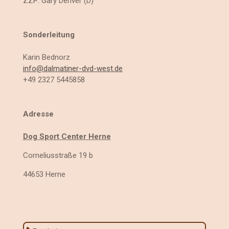
ZZP:
Gary Denver (D)
Sonderleitung
Karin Bednorz
info@dalmatiner-dvd-west.de
+49 2327 5445858
Adresse
Dog Sport Center Herne
Corneliusstraße 19 b
44653 Herne