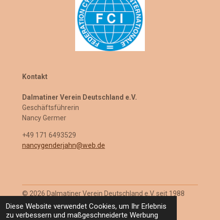
Kontakt
Dalmatiner Verein Deutschland e.V.
Geschäftsführerin
Nancy Germer
+49 171 6493529
nancygenderjahn@web.de
© 2026 Dalmatiner Verein Deutschland e.V. seit 1988
Mit Unterstützung von
Webador
Diese Website verwendet Cookies, um Ihr Erlebnis
zu verbessern und maßgeschneiderte Werbung