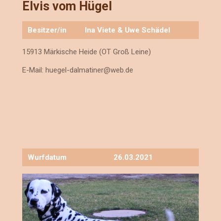
Elvis vom Hügel
Besitzer/in
Ina Viete & Uwe Schädel
15913 Märkische Heide (OT Groß Leine)
E-Mail:
huegel-dalmatiner@web.de
Wurfdatum
26.03.2021