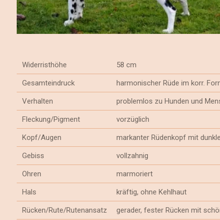
Widerristhöhe
58 cm
Gesamteindruck
harmonischer Rüde im korr. For
Verhalten
problemlos zu Hunden und Men
Fleckung/Pigment
vorzüglich
Kopf/Augen
markanter Rüdenkopf mit dunk
Gebiss
vollzahnig
Ohren
marmoriert
Hals
kräftig, ohne Kehlhaut
Rücken/Rute/Rutenansatz
gerader, fester Rücken mit sc