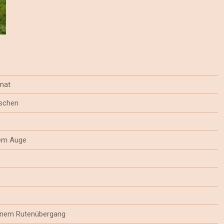
mat
schen
lem Auge
hönem Rutenübergang